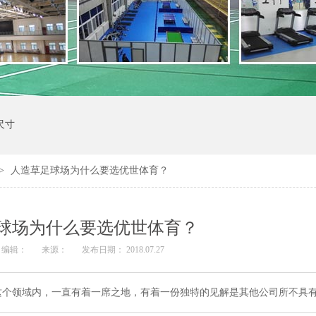
尺寸
>
人造草足球场为什么要选优世体育？
球场为什么要选优世体育？
编辑：
来源：
发布日期： 2018.07.27
这个领域内，一直有着一席之地，有着一份独特的见解是其他公司所不具