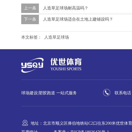
上一条
人造草足球场耐高温吗？
下一条
人造草足球场适合在土地上建铺设吗？
本文标签：
人造草足球场
首页
人造草足球场
篮球场施工
联系我们
球场建设|塑胶跑道 一站式服务
联系电话：01
地址：北京市顺义区俸伯地铁站C2口往东200米优世体