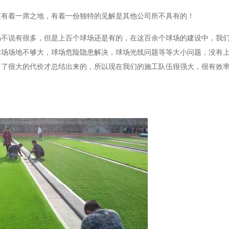
直有着一席之地，有着一份独特的见解是其他公司所不具有的！
场不说有很多，但是上百个球场还是有的，在这百余个球场的建设中，我
球场场地不够大，球场危险隐患解决，球场光线问题等等大小问题，没有
出了很大的代价才总结出来的，所以现在我们的施工队伍很强大，很有效