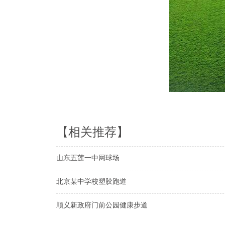
【相关推荐】
山东五莲一中网球场
北京某中学校塑胶跑道
顺义新政府门前公园健康步道