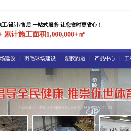
施工/设计/售后 一站式服务 让您省时更省心！
 累计施工面积1,000,000+㎡
场建设
羽毛球场建设
塑胶跑道
产品中心
工