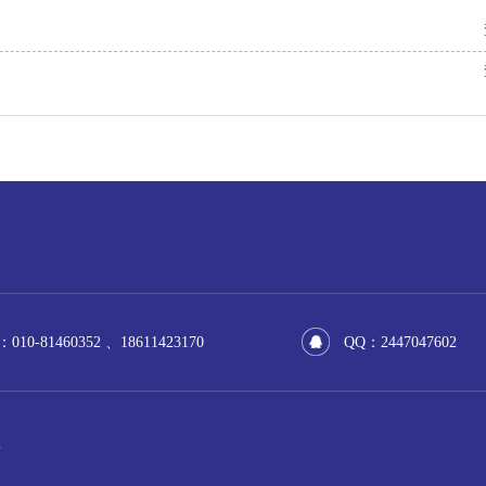
网球场建设
羽毛球场建设
塑胶跑道
产品
0-81460352 、18611423170
QQ：2447047602
育