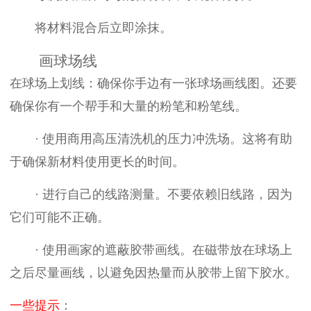
将材料混合后立即涂抹。
画球场线
在球场上划线：确保你手边有一张球场画线图。还要
确保你有一个帮手和大量的粉笔和粉笔线。
· 使用商用高压清洗机的压力冲洗场。这将有助
于确保新材料使用更长的时间。
· 进行自己的线路测量。不要依赖旧线路，因为
它们可能不正确。
· 使用画家的遮蔽胶带画线。在磁带放在球场上
之后尽量画线，以避免因热量而从胶带上留下胶水。
一些提示
：