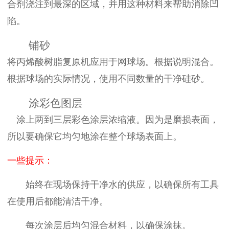
合剂浇注到最深的区域，并用这种材料来帮助消除凹
陷。
铺砂
将丙烯酸树脂复原机应用于网球场。根据说明混合。
根据球场的实际情况，使用不同数量的干净硅砂。
涂彩色图层
涂上两到三层彩色涂层浓缩液。因为是磨损表面，
所以要确保它均匀地涂在整个球场表面上。
一些提示：
始终在现场保持干净水的供应，以确保所有工具
在使用后都能清洁干净。
每次涂层后均匀混合材料，以确保涂抹。