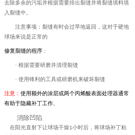
去除多余的污垢并根据需要排出裂缝并将裂缝填料填
入裂缝中。
注意事项：裂缝有时会过早地返回，这对于硬地
球场来说是正常的
修复裂缝的程序
：
· 根据需要研磨并清理裂缝
· 使用锋利的工具或研磨机来破坏裂缝
注意：
使用额外的涂层或两个丙烯酸表面处理器通常
有助于隐藏补丁工作
。
消除凹陷
在阳光直射下让球场干燥1小时后，将球场补丁粘