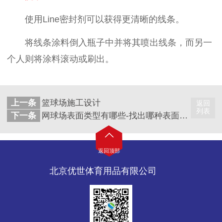
使用Line密封剂可以获得更清晰的线条。
将线条涂料倒入瓶子中并将其喷出线条，而另一
个人则将涂料滚动或刷出。
上一条
篮球场施工设计
返回
列表
下一条
网球场表面类型有哪些-找出哪种表面最适合您的比赛?
返回顶部
北京优世体育用品有限公司