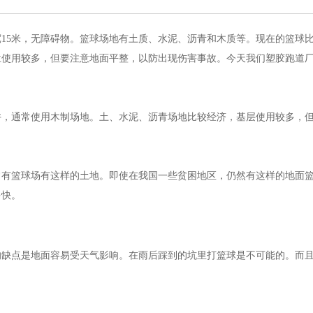
宽15米，无障碍物。篮球场地有土质、水泥、沥青和木质等。现在的篮球
位使用较多，但要注意地面平整，以防出现伤害事故。今天我们塑胶跑道
许，通常使用木制场地。土、水泥、沥青场地比较经济，基层使用较多，
常有篮球场有这样的土地。即使在我国一些贫困地区，仍然有这样的地面
多快。
的缺点是地面容易受天气影响。在雨后踩到的坑里打篮球是不可能的。而