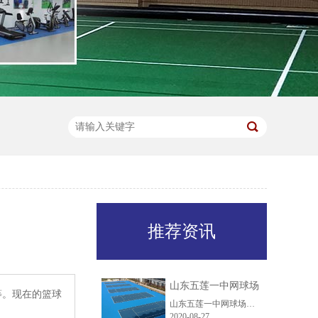
推荐资讯
山东五莲一中网球场
等。现在的篮球
山东五莲一中网球场施工时间：2020本次是我司在互联网上的客户，在去年2019就打电话来咨询网球场建造事宜，但因为场地基础施工缓慢，一直没有动工启动这个项目。好在我司业务人员认真负责追踪客户，将我公司的方案，产品，案例等一一介绍给客户，终于在2020客户选择信任我们公司，选择和我们公司合作我们公司也不负客......
2020-08-27