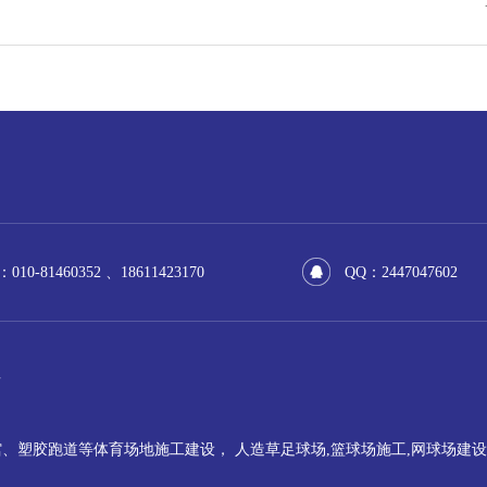
网球场建设
羽毛球场建设
塑胶跑道
产品
0-81460352 、18611423170
QQ：2447047602
育
、塑胶跑道等体育场地施工建设， 人造草足球场,篮球场施工,网球场建设