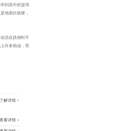
小学到高中的篮球
点是地面比较硬，
运动员在跌倒时不
粘上许多柏油，而
了解详情 >
查看详情 +