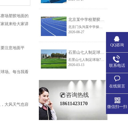
比赛场塑胶地面的
北京某中学校塑胶跑道
厂家就来给大家讲
北京门头沟某中学操场塑胶跑道施工时间：2020年2020年是不平凡的一年，一场突如其来的由新型冠状病毒引起的肺炎疫情在国内蔓延，疫情的发生影响全国的各个行业以及人们的出行。在经过全国大家我们祖国上下万众一心，众志成城的共同努力，北京的疫情得到有效控制，防疫期间，各项工作都井井有序，家都纷纷为这次疫情作......
2020-08-27
QQ咨询
但要注意地面平
石景山七人制足球场 7天建成
石景山七人制足球场7天建成施工时间：2019石景山滨河公园7人制足球场，是我司在互联网上的客户，很早就打电话来咨询足球场建造事宜，但因为场地基础原因及施工缓慢，一直没有动工启动这个项目。好在我司业务人员认真负责一直最终客户，将我公司的方案，产品，案例等一一介绍给客户，终于在四五个月后客户选择信任我们......
2020-03-13
联系电话
篮球场。每当我看
在线留言
咨询热线
18611423170
且，大风天气也容
微信扫一扫