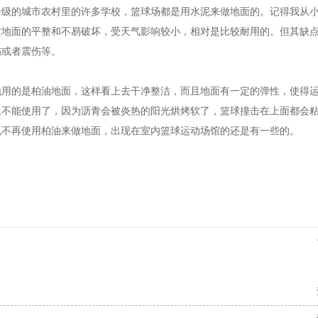
一级的城市农村里的许多学校，篮球场都是用水泥来做地面的。记得我从
质地面的平整和不易破坏，受天气影响较小，相对是比较耐用的。但其缺
伤或者震伤等。
地用的是柏油地面，这样看上去干净整洁，而且地面有一定的弹性，使得
上不能使用了，因为沥青会被炎热的阳光烘烤软了，篮球撞击在上面都会
也不再使用柏油来做地面，出现在室内篮球运动场馆的还是有一些的。